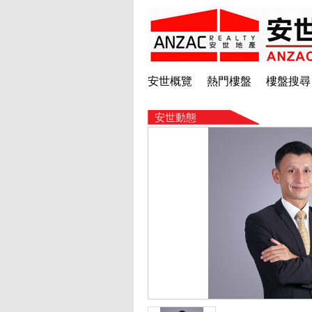
安世概覽
熱門樓盤
樓盤搜尋
安世動態