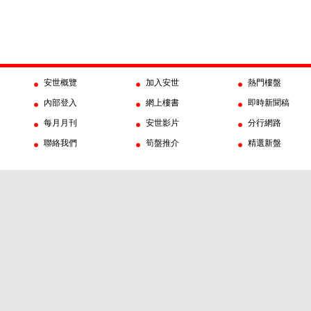
安世概覽
加入安世
熱門樓盤
內部登入
網上樓書
即時新聞稿
每月月刊
安世影片
分行網路
聯絡我們
筍盤推介
精選新盤