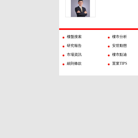
樓盤搜索
樓市分析
研究報告
安世動態
市場資訊
樓市點迪
細則條款
置業TIPS