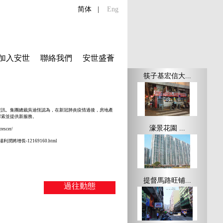
简体
|
Eng
加入安世
聯絡我們
安世盛薈
筷子基宏信大...
資訊。集團總裁吳迪恆認為，在新冠肺炎疫情過後，房地產
探索並提供新服務。
濠景花園 ...
rescer/
地產市場利潤將增長-12169160.html
提督馬路旺铺...
過往動態