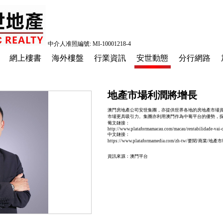
中介人准照編號: MI-10001218-4
網上樓書
海外樓盤
行業資訊
安世動態
分行網路
地產市場利潤將增長
澳門房地產公司安世集團，亦提供世界各地的房地產市場
市場更具吸引力。集團亦利用澳門作為中葡平台的優勢，
葡文鏈接：
http://www.plataformamacau.com/macau/rentabilidade-vai-c
中文鏈接：
https://www.plataformamedia.com/zh-tw/要聞/商業/
資訊來源：澳門平台