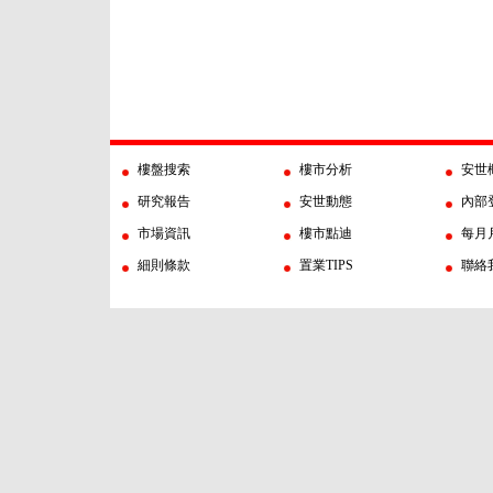
樓盤搜索
樓市分析
安世
研究報告
安世動態
內部
市場資訊
樓市點迪
每月
細則條款
置業TIPS
聯絡