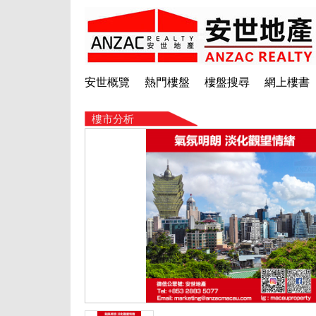
安世概覽
熱門樓盤
樓盤搜尋
網上樓書
樓市分析